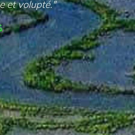
e et volupté."
G