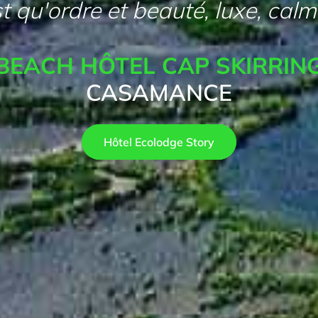
st qu'ordre et beauté, luxe, calm
BEACH HÔTEL CAP SKIRRIN
CASAMANCE
Hôtel Ecolodge Story