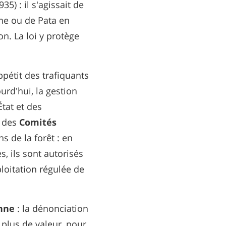
5) : il s'agissait de
ne ou de Pata en
n. La loi y protège
pétit des trafiquants
urd'hui, la gestion
tat et des
à des
Comités
s de la forêt : en
, ils sont autorisés
ploitation régulée de
enne
: la dénonciation
 plus de valeur, pour