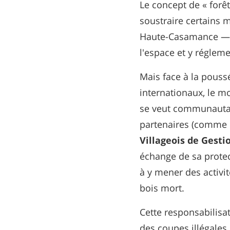
Le concept de « forêt 
soustraire certains 
Haute-Casamance — à 
l'espace et y régleme
Mais face à la pouss
internationaux, le mo
se veut communautair
partenaires (comme 
Villageois de Gesti
échange de sa protec
à y mener des activit
bois mort.
Cette responsabilisa
des coupes illégales