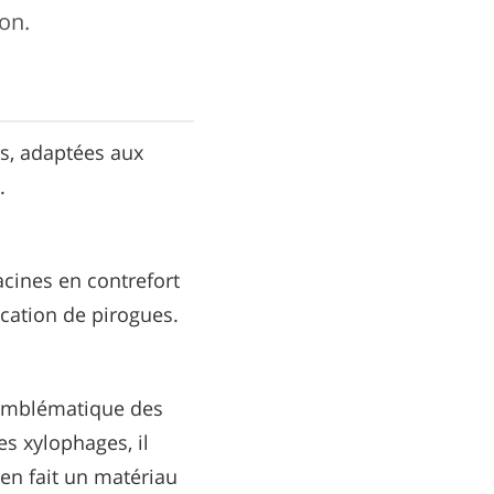
ion.
s, adaptées aux
.
acines en contrefort
rication de pirogues.
e emblématique des
es xylophages, il
en fait un matériau