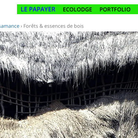
LE PAPAYER
ECOLODGE
PORTFOLIO
asamance
›
Forêts & essences de bois