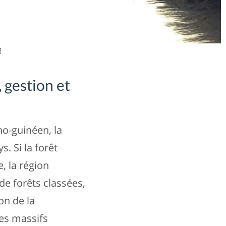
E
 gestion et
no-guinéen, la
. Si la forêt
, la région
de forêts classées,
on de la
des massifs