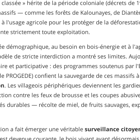
classée » hérite de la période coloniale (décrets de 193
massifs — comme les forêts de Kalounayes, de Diantè
l'usage agricole pour les protéger de la déforestatio
nte strictement toute exploitation.
ée démographique, au besoin en bois-énergie et à l'ap
dèle de stricte interdiction a montré ses limites. Aujo
e et participative : des programmes soutenus par l'É
le PROGEDE) confient la sauvegarde de ces massifs 
on
. Les villageois périphériques deviennent les gardien
tion contre les feux de brousse et les coupes abusives
és durables — récolte de miel, de fruits sauvages, ex
tion a fait émerger une véritable
surveillance citoy
 est devenue courante, le bois vivant ayant désormais