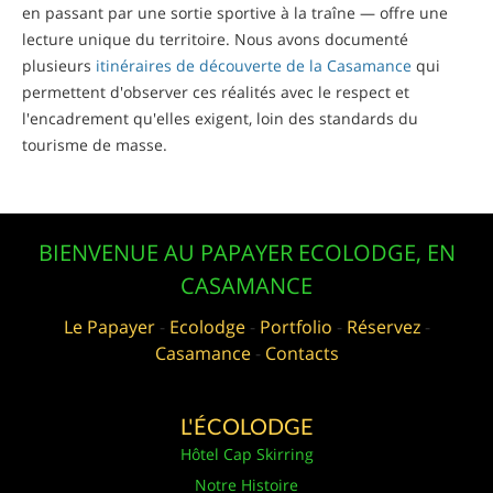
en passant par une sortie sportive à la traîne — offre une
lecture unique du territoire. Nous avons documenté
plusieurs
itinéraires de découverte de la Casamance
qui
permettent d'observer ces réalités avec le respect et
l'encadrement qu'elles exigent, loin des standards du
tourisme de masse.
BIENVENUE AU PAPAYER ECOLODGE, EN
CASAMANCE
Le Papayer
-
Ecolodge
-
Portfolio
-
Réservez
-
Casamance
-
Contacts
L'ÉCOLODGE
Hôtel Cap Skirring
Notre Histoire