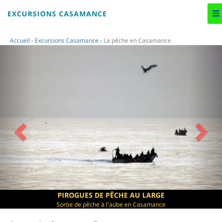
EXCURSIONS CASAMANCE
Accueil
›
Excursions Casamance
›
La pêche en Casamance
PIROGUES DE PÊCHE AU LARGE
Sortie de pêche à l'aube en Casamance